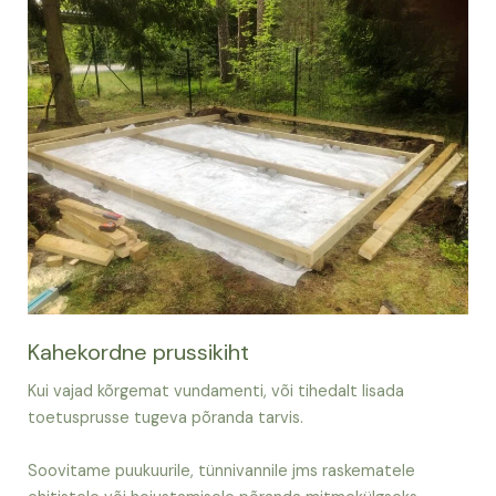
Kahekordne prussikiht
Kui vajad kõrgemat vundamenti, või tihedalt lisada
toetusprusse tugeva põranda tarvis.
Soovitame puukuurile, tünnivannile jms raskematele