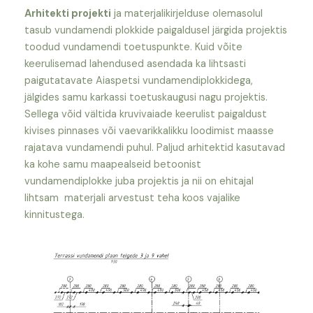
Arhitekti projekti
ja materjalikirjelduse olemasolul
tasub vundamendi plokkide paigaldusel järgida projektis
toodud vundamendi toetuspunkte. Kuid võite
keerulisemad lahendused asendada ka lihtsasti
paigutatavate Aiaspetsi vundamendiplokkidega,
jälgides samu karkassi toetuskaugusi nagu projektis.
Sellega võid vältida kruvivaiade keerulist paigaldust
kivises pinnases või vaevarikkalikku loodimist maasse
rajatava vundamendi puhul. Paljud arhitektid kasutavad
ka kohe samu maapealseid betoonist
vundamendiplokke juba projektis ja nii on ehitajal
lihtsam materjali arvestust teha koos vajalike
kinnitustega.