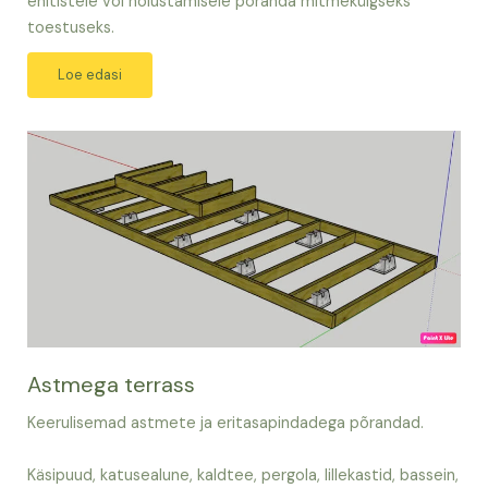
ehitistele või hoiustamisele põranda mitmekülgseks
toestuseks.
Loe edasi
Astmega terrass
Keerulisemad astmete ja eritasapindadega põrandad.
Käsipuud, katusealune, kaldtee, pergola, lillekastid, bassein,