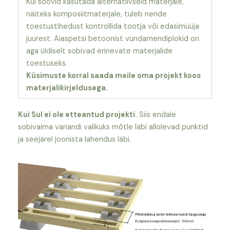
Kui soovid kasutada alternatiivseid materjale,
näiteks komposiitmaterjale, tuleb nende
toestustihedust kontrollida tootja või edasimüüja
juurest. Aiaspetsi betoonist vundamendiplokid on
aga üldiselt sobivad erinevate materjalide
toestuseks.
Küsimuste korral saada meile oma projekt koos
materjalikirjeldusega.
Kui Sul ei ole etteantud projekti.
Siis endale
sobivaima variandi valikuks mõtle läbi allolevad punktid
ja seejärel joonista lahendus läbi.