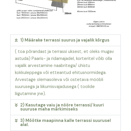
1) Määrake terrassi suurus ja vajalik kõrgus
( toa põrandast ja terrassi uksest, et oleks mugav
astuda) Paaris- ja ridamajadel, korteritel võib olla
vajalik arvestamine naabritega/ ühistu
kokkuleppega või etteantud ehitusnormidega.
Arvestage olemasoleva või ostetava mööbli
suurusega ja liikumisvajadusega ( toolide
liigutamine jne).
2) Kasutage vaiu ja nööre terrassi/ kuuri
suuruse maha märkimiseks
3) Mõõtke maapinna kalle terrassi suurusel
alal.