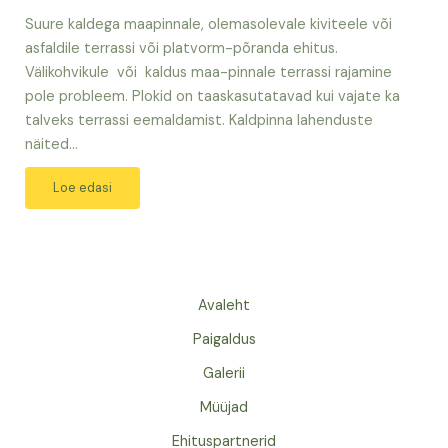
Suure kaldega maapinnale, olemasolevale kiviteele või
asfaldile terrassi või platvorm-põranda ehitus.
Välikohvikule või kaldus maa-pinnale terrassi rajamine
pole probleem. Plokid on taaskasutatavad kui vajate ka
talveks terrassi eemaldamist. Kaldpinna lahenduste
näited…
Loe edasi
Avaleht
Paigaldus
Galerii
Müüjad
Ehituspartnerid